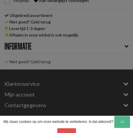
Vergelijk
Aan verlanglijst toevoegen
Uitgebreid assortiment
Niet goed? Geld terug
Levertijd 1-3 dagen
Afhalen in onze winkel is ook mogelijk.
Informatie
Niet goed? Geld terug
Klantenservice
Mijn account
Contactgegevens
Copyright © 2026 - E-Bike-Parts.com - All rights reserved - Theme by
InStijl Media
Wij slaan cookies op om onze website te verbeteren. Is dat akkoord?
Ja