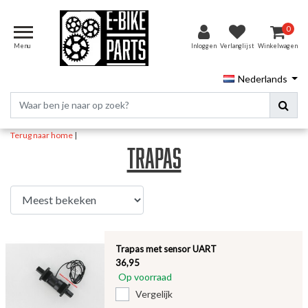
0
Menu
Inloggen
Verlanglijst
Winkelwagen
Nederlands
Terug naar home
|
Trapas
Trapas met sensor UART
36,95
Op voorraad
Vergelijk