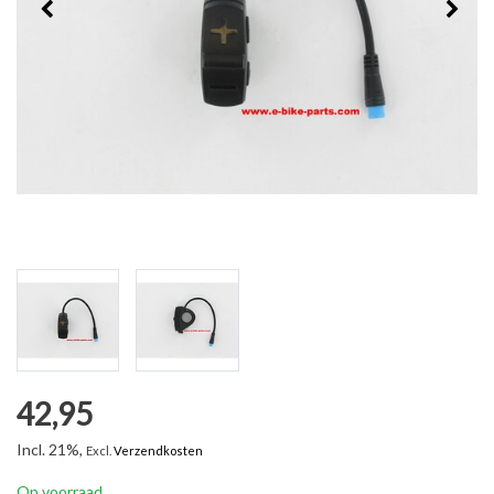
42,95
Incl. 21%,
Excl.
Verzendkosten
Op voorraad